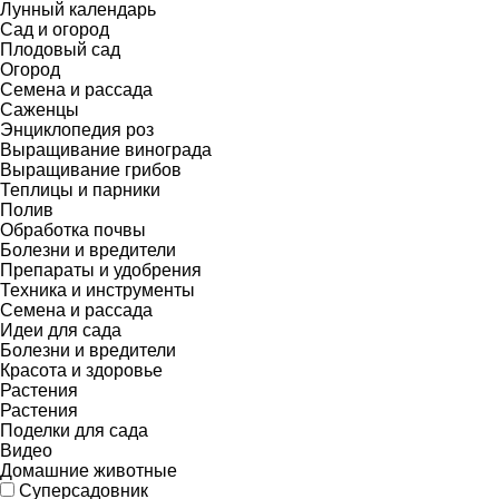
Лунный календарь
Сад и огород
Плодовый сад
Огород
Семена и рассада
Саженцы
Энциклопедия роз
Выращивание винограда
Выращивание грибов
Теплицы и парники
Полив
Обработка почвы
Болезни и вредители
Препараты и удобрения
Техника и инструменты
Семена и рассада
Идеи для сада
Болезни и вредители
Красота и здоровье
Растения
Растения
Поделки для сада
Видео
Домашние животные
Суперсадовник