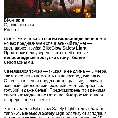
ВКонтакте
Одноклассники
Pinterest
Любителям
покататься на велосипеде вечером
и
ночью предназначен специальный гаджет —
светящаяся трубка
BikeGlow Safety Light
.
Производители уверены, что с ней ночные
велосипедные прогулки станут более
безопасными
.
Светящаяся трубка — гибкая, а ее длина — 3 метра,
так что ее легко намотать на велосипедную раму.
Оттенки свечения предлагаются разные, включая
зеленый, фиолетовый, розовый, желтый, красный,
голубой и даже белый. Предусмотрены три режима
свечения: медленное мигание, быстрое мигание и
непрерывное свечение.
Запитывается BikeGlow Safety Light от двух батареек
типа АА.
BikeGlow Safety Ligh
реализуют западные