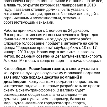
обозначены перспективные линии и станции, но не все,
а лишь те, открытие которых запланировано в 2013
году. Названия станций должны быть указаны с
латиницей, а станции, приспособленные для людей с
ограниченными возможностями, отмечены
соответствующими знаками.
Работы принимаются с 1 ноября до 24 декабря.
Экспертная комиссия из восьми человек отберет для
финального голосования от двух до шести работ.
Открытое голосование пройдет в интернете на сайте
фонда "Городские проекты"
city4people.ru
c 10 по 17
января 2013 года. Новая карта появится в вагонах
метро, по данным советника департамента транспорта
Алексея Митяева, в конце января — в начале февраля.
Как сообщает
Российская газета
, о своем участии в
конкурсе на лучшую новую схему столичной подземки
заявилил уже порядка
десятка компаний и
дизайнеров
. Конкурсантам предстоит непростая, но
интересная задача — впервые разработать не просто
схему, а схему-трансформер. В вагонах будет
размещаться общая карта, а на станциях — ее
детализация с указанием, например, базовых
маршрутов наземного городского транспорта,