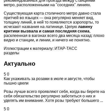
рекомендованных для проезда между станциями
метро, расположенными на "соседних" линиях.
Существующая карта столичного метро давно стала
притчей во языцех — она регулярно меняет вид,
толщину линий, в ней то появляются аэропорты, то
исчезают названия на латинице. Целую
лавину
критики вызвала и самая последняя схема
,
расклеенная в вагонах всего два месяца назад: плохо
видно и станции, и линии, и ничего не понятно.
Иллюстрации к материалу: ИТАР-ТАСС
разделы
Актуально
5
0
Как ухаживать за розами в июле и августе, чтобы
пышно цвели
Розы лучше всего проявляют себя, когда вы берете на
себя обязательство регулярно заботиться о них и
уделять им внимание. Хотя розы требуют большего ...
5
0