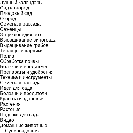
Лунный календарь
Сад и огород
Плодовый сад
Огород
Семена и рассада
Саженцы
Энциклопедия роз
Выращивание винограда
Выращивание грибов
Теплицы и парники
Полив
Обработка почвы
Болезни и вредители
Препараты и удобрения
Техника и инструменты
Семена и рассада
Идеи для сада
Болезни и вредители
Красота и здоровье
Растения
Растения
Поделки для сада
Видео
Домашние животные
Суперсадовник