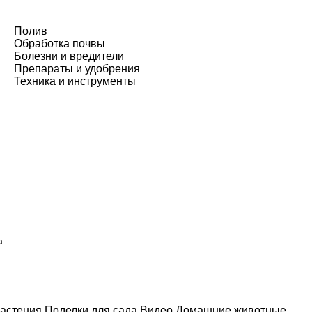
Полив
Обработка почвы
Болезни и вредители
Препараты и удобрения
Техника и инструменты
а
астения
Поделки для сада
Видео
Домашние животные