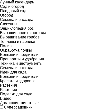
Лунный календарь
Сад и огород
Плодовый сад
Огород
Семена и рассада
Саженцы
Энциклопедия роз
Выращивание винограда
Выращивание грибов
Теплицы и парники
Полив
Обработка почвы
Болезни и вредители
Препараты и удобрения
Техника и инструменты
Семена и рассада
Идеи для сада
Болезни и вредители
Красота и здоровье
Растения
Растения
Поделки для сада
Видео
Домашние животные
Суперсадовник