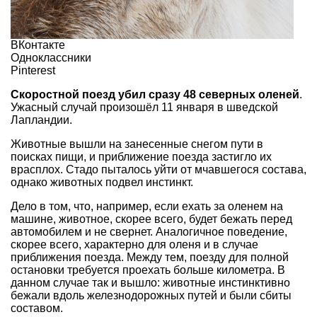
ВКонтакте
Одноклассники
Pinterest
Скоростной поезд убил сразу 48 северных оленей
.
Ужасный случай произошёл 11 января в шведской
Лапландии.
Животные вышли на занесенные снегом пути в
поисках пищи, и приближение поезда застигло их
врасплох. Стадо пыталось уйти от мчавшегося состава,
однако животных подвел инстинкт.
Дело в том, что, например, если ехать за оленем на
машине, животное, скорее всего, будет бежать перед
автомобилем и не свернет. Аналогичное поведение,
скорее всего, характерно для оленя и в случае
приближения поезда. Между тем, поезду для полной
остановки требуется проехать больше километра. В
данном случае так и вышло: животные инстинктивно
бежали вдоль железнодорожных путей и были сбиты
составом.