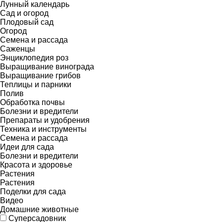
Лунный календарь
Сад и огород
Плодовый сад
Огород
Семена и рассада
Саженцы
Энциклопедия роз
Выращивание винограда
Выращивание грибов
Теплицы и парники
Полив
Обработка почвы
Болезни и вредители
Препараты и удобрения
Техника и инструменты
Семена и рассада
Идеи для сада
Болезни и вредители
Красота и здоровье
Растения
Растения
Поделки для сада
Видео
Домашние животные
Суперсадовник