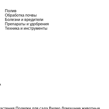
Полив
Обработка почвы
Болезни и вредители
Препараты и удобрения
Техника и инструменты
а
астения
Поделки для сада
Видео
Домашние животные