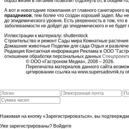
образ жизни в питании позволит отдохнуть от, в общем-то,
А вот и новогодние пожелания от главного санитарного в
праздников
, тем более что создан хороший задел. Мы 
до эпидемического уровня. Есть уверенность в том, что в
заболеваемости не дойдет до эпидемического и не будет
Иллюстрации к материалу: shutterstock
Строительство и ремонт
Сады мира
Комнатные растения
Домашние животные
Поделки для сада
Отдых и развлеч
Редакция
Контактная информация
Реклама в ООО "Гаст
отношении обработки персональных данных
Спецпроект
© ООО «Гастроном Медиа», 2008 –
2026.
Перепечатка материалов данного сайта возмож
цитировании ссылка на
www.supersadovnik.ru
об
Нажимая на кнопку «Зарегистрироваться», вы подтверждае
Уже зарегистрированы?
Войдите