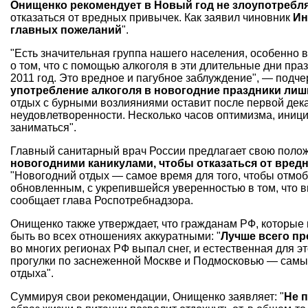
Онищенко рекомендует в Новый год не злоупотребл
отказаться от вредных привычек. Как заявил чиновник
Ин
главных пожеланий
".
"Есть значительная группа нашего населения, особенно 
о том, что с помощью алкоголя в эти длительные дни пра
2011 год. Это вредное и пагубное заблуждение", — подч
употребление алкоголя в новогодние праздники лиш
отдых с бурными возлияниями оставит после первой дека
неудовлетворенности. Несколько часов оптимизма, иници
заниматься".
Главный санитарный врач России предлагает свою поло
новогодними каникулами, чтобы отказаться от вред
"Новогодний отдых — самое время для того, чтобы отмоб
обновленным, с укрепившейся уверенностью в том, что в
сообщает глава Роспотребнадзора.
Онищенко также утверждает, что гражданам РФ, которые 
быть во всех отношениях аккуратными: "
Лучше всего пр
во многих регионах РФ выпал снег, и естественная для э
прогулки по заснеженной Москве и Подмосковью — самы
отдыха".
Суммируя свои рекомендации, Онищенко заявляет: "
Не 