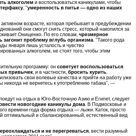
ять алкоголем
и воспользоваться каникулами, чтобы
терфаксу
, "
умеренность в питье — одно из наших
в активном возрасте, которая пребывает в предубеждении
зднований они смогут снять стресс, который накопился за
еркивает Онищенко. По его словам,
чрезмерное
ь загонит проблему вглубь организма
. "Такого рода
ды января лишь усталость и чувство
ированных алкоголем, не стоят того, чтобы этим
жительную программу: он
советует воспользоваться
ных привычек
, и в частности,
бросить курить
.
илизовать свои волевые качества и прийти на работу уже
ы никогда не вернетесь к употреблению табака", —
поедут на отдых в Юго-Восточную Азию и Египет, следует
овести новогодние каникулы дома
. В Подмосковье и
того времени года форма отдыха — лыжи. Каток, просто
й оптимальный и сбалансированный, естественный вид
переохлаждаться и не перегреваться
, вести разумный