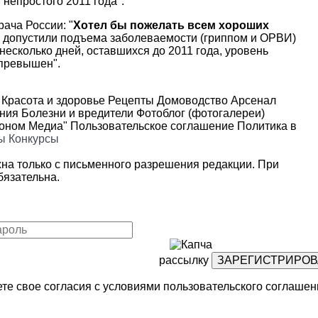
 непростого 2011 года".
рача России: "
Хотел бы пожелать всем хороших
не допустили подъема заболеваемости (гриппом и ОРВИ)
 несколько дней, оставшихся до 2011 года, уровень
 превышен".
Красота и здоровье
Рецепты
Домоводство
Арсенал
ения
Болезни и вредители
Фотоблог (фотогалереи)
роном Медиа"
Пользовательское соглашение
Политика в
ы
Конкурсы
на только с письменного разрешения редакции. При
язательна.
рассылку
те свое согласия с условиями
пользовательского соглашен