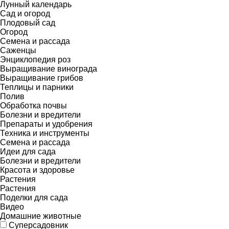
Лунный календарь
Сад и огород
Плодовый сад
Огород
Семена и рассада
Саженцы
Энциклопедия роз
Выращивание винограда
Выращивание грибов
Теплицы и парники
Полив
Обработка почвы
Болезни и вредители
Препараты и удобрения
Техника и инструменты
Семена и рассада
Идеи для сада
Болезни и вредители
Красота и здоровье
Растения
Растения
Поделки для сада
Видео
Домашние животные
Суперсадовник