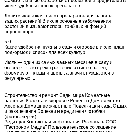
Самые главные обработки от болезней и вредителей в
июле: удобный список препаратов
Ловите июльский список препаратов для защиты
ваших растений! В июле основные заболевания
растений вызывают споры грибных инфекций —
пероноспороз, ...
5
0
Какие удобрения нужны в саду и огороде в июле: план
подкормок и список для всех культур
Июль — один из самых важных месяцев в саду и
огороде. В это время растения активно растут,
формируют плоды и цветы, а значит, нуждаются в
регулярных ...
Строительство и ремонт
Сады мира
Комнатные
растения
Красота и здоровье
Рецепты
Домоводство
Арсенал
Домашние животные
Поделки для сада
Отдых
и развлечения
Болезни и вредители
Фотоблог
(фотогалереи)
Редакция
Контактная информация
Реклама в ООО
"Гастроном Медиа"
Пользовательское соглашение