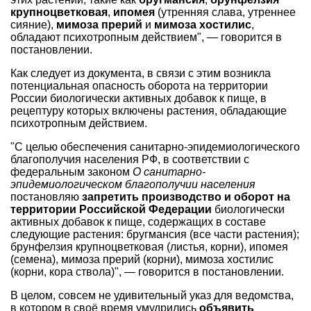
крупноцветковая
,
ипомея
(утренняя слава, утреннее
сияние),
мимоза прерий
и
мимоза хостилис
,
обладают психотропным действием", — говорится в
постановлении.
Как следует из документа, в связи с этим возникла
потенциальная опасность оборота на территории
России биологически активных добавок к пище, в
рецептуру которых включены растения, обладающие
психотропным действием.
"С целью обеспечения санитарно-эпидемиологического
благополучия населения РФ, в соответствии с
федеральным законом
О санитарно-
эпидемиологическом благополучии населения
постановляю
запретить производство и оборот на
территории Российской Федерации
биологически
активных добавок к пище, содержащих в составе
следующие растения: бругмансия (все части растения);
брунфелзия крупноцветковая (листья, корни), ипомея
(семена), мимоза прерий (корни), мимоза хостилис
(корни, кора ствола)", — говорится в постановлении.
В целом, совсем не удивительный указ для ведомства,
в котором в своё время умудрились
объявить