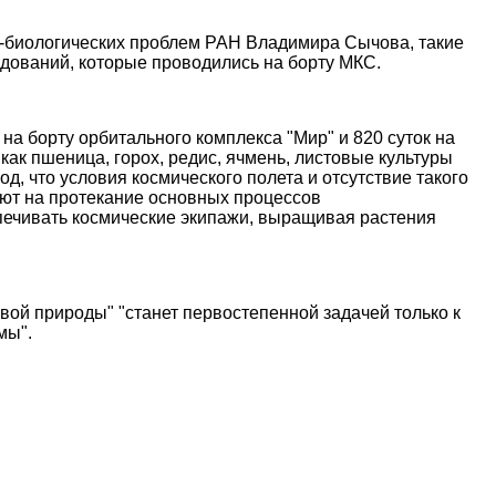
-биологических проблем РАН Владимира Сычова, такие
едований, которые проводились на борту МКС.
на борту орбитального комплекса "Мир" и 820 суток на
как пшеница, горох, редис, ячмень, листовые культуры
од, что условия космического полета и отсутствие такого
ияют на протекание основных процессов
печивать космические экипажи, выращивая растения
ой природы" "станет первостепенной задачей только к
мы".