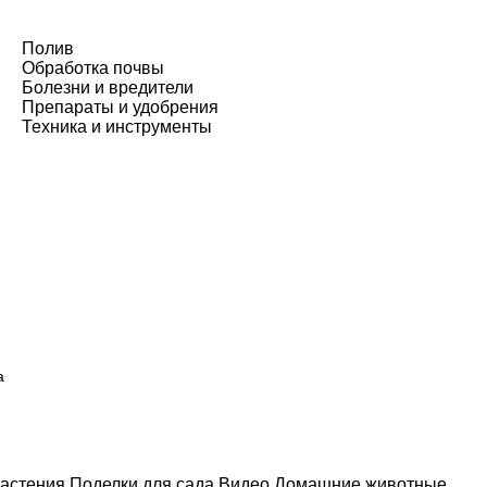
Полив
Обработка почвы
Болезни и вредители
Препараты и удобрения
Техника и инструменты
а
астения
Поделки для сада
Видео
Домашние животные