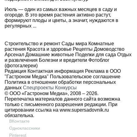
Июль — один из самых важных месяцев в саду и
огороде. В это время растения активно растут,
формируют плоды и цветы, а значит, нуждаются в
регулярных ...
Строительство и ремонт
Сады мира
Комнатные
растения
Красота и здоровье
Рецепты
Домоводство
Арсенал
Домашние животные
Поделки для сада
Отдых
и развлечения
Болезни и вредители
Фотоблог
(фотогалереи)
Редакция
Контактная информация
Реклама в ООО
"Гастроном Медиа"
Пользовательское соглашение
Политика в отношении обработки персональных
данных
Спецпроекты
Конкурсы
© ООО «Гастроном Медиа», 2008 –
2026.
Перепечатка материалов данного сайта возможна
только с письменного разрешения редакции. При
цитировании ссылка на
www.supersadovnik.ru
обязательна.
ВКонтакте
Одноклассники
Pinterest