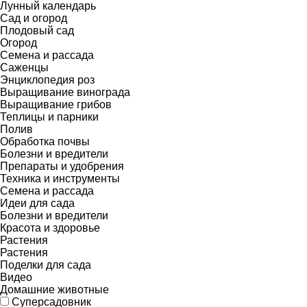
Лунный календарь
Сад и огород
Плодовый сад
Огород
Семена и рассада
Саженцы
Энциклопедия роз
Выращивание винограда
Выращивание грибов
Теплицы и парники
Полив
Обработка почвы
Болезни и вредители
Препараты и удобрения
Техника и инструменты
Семена и рассада
Идеи для сада
Болезни и вредители
Красота и здоровье
Растения
Растения
Поделки для сада
Видео
Домашние животные
Суперсадовник