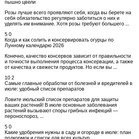
пышно цвели
Розы лучше всего проявляют себя, когда вы берете на
себя обязательство регулярно заботиться о них и
уделять им внимание. Хотя розы требуют большего ...
5
0
Когда и как солить и консервировать огурцы по
Лунному календарю 2026
Конечно, качество консервов зависит от правильности
и точности выполнения процесса консервации, а также
от качества и свежести продуктов. Но если вы ...
10
2
Самые главные обработки от болезней и вредителей в
июле: удобный список препаратов
Ловите июльский список препаратов для защиты
ваших растений! В июле основные заболевания
растений вызывают споры грибных инфекций —
пероноспороз, ...
5
0
Какие удобрения нужны в саду и огороде в июле: план
подкормок и список для всех культур