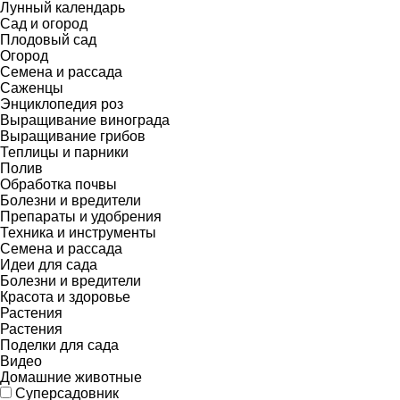
Лунный календарь
Сад и огород
Плодовый сад
Огород
Семена и рассада
Саженцы
Энциклопедия роз
Выращивание винограда
Выращивание грибов
Теплицы и парники
Полив
Обработка почвы
Болезни и вредители
Препараты и удобрения
Техника и инструменты
Семена и рассада
Идеи для сада
Болезни и вредители
Красота и здоровье
Растения
Растения
Поделки для сада
Видео
Домашние животные
Суперсадовник