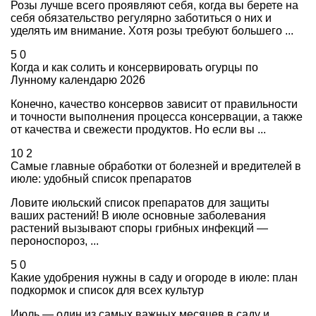
Розы лучше всего проявляют себя, когда вы берете на
себя обязательство регулярно заботиться о них и
уделять им внимание. Хотя розы требуют большего ...
5
0
Когда и как солить и консервировать огурцы по
Лунному календарю 2026
Конечно, качество консервов зависит от правильности
и точности выполнения процесса консервации, а также
от качества и свежести продуктов. Но если вы ...
10
2
Самые главные обработки от болезней и вредителей в
июле: удобный список препаратов
Ловите июльский список препаратов для защиты
ваших растений! В июле основные заболевания
растений вызывают споры грибных инфекций —
пероноспороз, ...
5
0
Какие удобрения нужны в саду и огороде в июле: план
подкормок и список для всех культур
Июль — один из самых важных месяцев в саду и