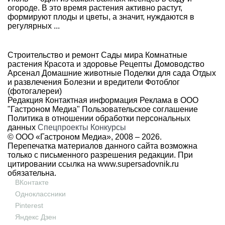
огороде. В это время растения активно растут,
формируют плоды и цветы, а значит, нуждаются в
регулярных ...
Строительство и ремонт
Сады мира
Комнатные
растения
Красота и здоровье
Рецепты
Домоводство
Арсенал
Домашние животные
Поделки для сада
Отдых
и развлечения
Болезни и вредители
Фотоблог
(фотогалереи)
Редакция
Контактная информация
Реклама в ООО
"Гастроном Медиа"
Пользовательское соглашение
Политика в отношении обработки персональных
данных
Спецпроекты
Конкурсы
© ООО «Гастроном Медиа», 2008 –
2026.
Перепечатка материалов данного сайта возможна
только с письменного разрешения редакции. При
цитировании ссылка на
www.supersadovnik.ru
обязательна.
ВКонтакте
Одноклассники
Pinterest
Яндекс Дзен