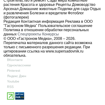
Строительство и ремонт
Сады мира
Комнатные
растения
Красота и здоровье
Рецепты
Домоводство
Арсенал
Домашние животные
Поделки для сада
Отдых
и развлечения
Болезни и вредители
Фотоблог
(фотогалереи)
Редакция
Контактная информация
Реклама в ООО
"Гастроном Медиа"
Пользовательское соглашение
Политика в отношении обработки персональных
данных
Спецпроекты
Конкурсы
© ООО «Гастроном Медиа», 2008 –
2026.
Перепечатка материалов данного сайта возможна
только с письменного разрешения редакции. При
цитировании ссылка на
www.supersadovnik.ru
обязательна.
ВКонтакте
Одноклассники
Pinterest
Яндекс Дзен
Youtube
RSS