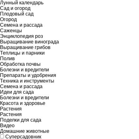
Лунный календарь
Сад и огород
Плодовый сад
Огород
Семена и рассада
Саженцы
Энциклопедия роз
Выращивание винограда
Выращивание грибов
Теплицы и парники
Полив
Обработка почвы
Болезни и вредители
Препараты и удобрения
Техника и инструменты
Семена и рассада
Идеи для сада
Болезни и вредители
Красота и здоровье
Растения
Растения
Поделки для сада
Видео
Домашние животные
Суперсадовник