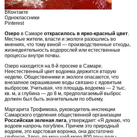
ВКонтакте
Одноклассники
Pinterest
Озеро
в Самаре
открасилось в ярко-красный цвет
.
Местные жители, власти и экологи разошлись во
мнениях, что тому виной — производственные отходы,
жизнедеятельность водорослей или естественные
процессы внутри почвы.
Озеро находится на 8-й просеке в Самаре.
Неестественный цвет водоема держится вторую
неделю. Общественники и экологи опасаются, что
внезапное окрашивание воды связано с ядовитым
выбросом. Учитывая, что площадь водоема — 2 тыс.
кв. м, а глубина — до 8 м, предполагаемый выброс
должен был быть значительным по объему.
Маргарита Трофимова, руководитель инспекции
Самарского отделения общественной организации
Российская зеленая лига
, утверждает: «Я думаю, что
водоем напрочь погублен. Причем это природный
водоем, это карстовая воронка, она достаточно
глубокая. Здесь по меньшей мере 800 тонн воды.