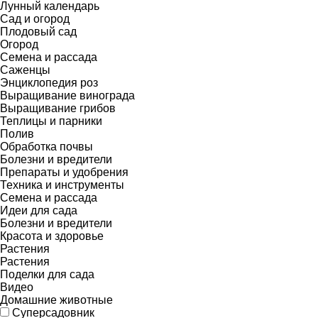
Лунный календарь
Сад и огород
Плодовый сад
Огород
Семена и рассада
Саженцы
Энциклопедия роз
Выращивание винограда
Выращивание грибов
Теплицы и парники
Полив
Обработка почвы
Болезни и вредители
Препараты и удобрения
Техника и инструменты
Семена и рассада
Идеи для сада
Болезни и вредители
Красота и здоровье
Растения
Растения
Поделки для сада
Видео
Домашние животные
Суперсадовник