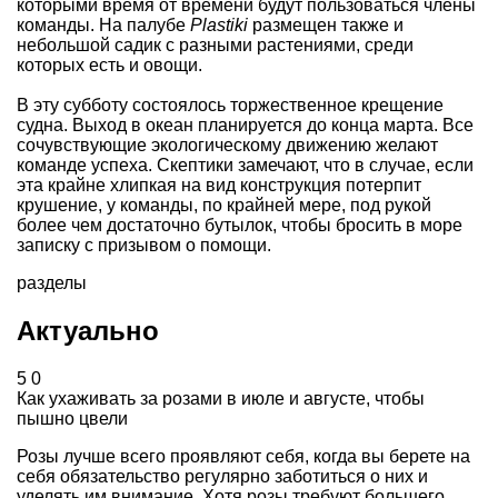
которыми время от времени будут пользоваться члены
команды. На палубе
Plastiki
размещен также и
небольшой садик с разными растениями, среди
которых есть и овощи.
В эту субботу состоялось торжественное крещение
судна. Выход в океан планируется до конца марта. Все
сочувствующие экологическому движению желают
команде успеха. Скептики замечают, что в случае, если
эта крайне хлипкая на вид конструкция потерпит
крушение, у команды, по крайней мере, под рукой
более чем достаточно бутылок, чтобы бросить в море
записку с призывом о помощи.
разделы
Актуально
5
0
Как ухаживать за розами в июле и августе, чтобы
пышно цвели
Розы лучше всего проявляют себя, когда вы берете на
себя обязательство регулярно заботиться о них и
уделять им внимание. Хотя розы требуют большего ...