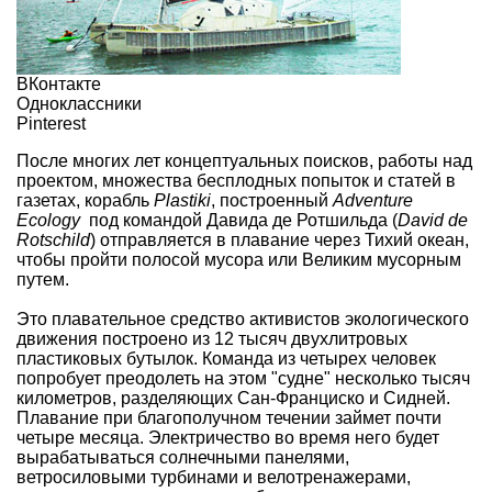
ВКонтакте
Одноклассники
Pinterest
После многих лет концептуальных поисков, работы над
проектом, множества бесплодных попыток и статей в
газетах, корабль
Plastiki
, построенный
Adventure
Ecology
под командой Давида де Ротшильда (
David de
Rotschild
) отправляется в плавание через Тихий океан,
чтобы пройти
полосой мусора
или Великим мусорным
путем.
Это плавательное средство активистов экологического
движения построено из 12 тысяч двухлитровых
пластиковых бутылок. Команда из четырех человек
попробует преодолеть на этом "судне" несколько тысяч
километров, разделяющих Сан-Франциско и Сидней.
Плавание при благополучном течении займет почти
четыре месяца. Электричество во время него будет
вырабатываться солнечными панелями,
ветросиловыми турбинами и велотренажерами,