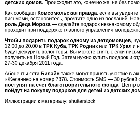
детских домов
. Происходит это, конечно же, не без по
Как сообщает
Комсомольская правда
, если вы увидите
письмами, остановитесь, прочтите одно из посланий. Нав
роль Деда Мороза
— сделайте подарок незнакомому обд
проходит при поддержке главного управления молодежно
Чтобы подарить подарок одному из детдомовцев
, н
12.00 до 20.00 в
ТРК Куба
,
ТРК Родник
или
ТРК Урал
и н
будут дежурить волонтеры. Вы можете снять с елки письмо
получить на Новый Год. Затем нужно купить подарок и о
27-30 декабря 2011 года.
Абоненты сети
Билайн
также могут принять участие в а
«Желание» на номер 7878. Стоимость SMS — 30 рублей 
поступят на счет благотворительного фонда
"Центр в
пойдут на покупку подарков для детей из детских до
Иллюстрации к материалу: shutterstock