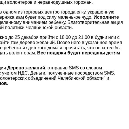
мощи волонтеров и неравнодушных горожан.
 в одном из торговых центро города елку, украшенную
ерняка вам будет под силу маленькое чудо.
Исполните
еленному вниманием ребенку. Благотворительная акция
й политики Челябинской области.
ужно до 25 декабря прийти с 18.00 до 21.00 в будни или с
айти там дерево желаний. Возле него в указанное время
 ребенка из детского дома и прочитать, что он хотел бы
тдать волонтерам.
Все подарки будут переданы детям
кции
Дерево желаний
, отправив SMS со словом
с учетом НДС. Деньги, полученные посредством SMS,
олонтерских объединений Челябинской области" и
мов
.