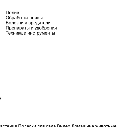
Полив
Обработка почвы
Болезни и вредители
Препараты и удобрения
Техника и инструменты
а
астения
Поделки для сада
Видео
Домашние животные