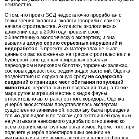
неизвестно.
О том, что проект ЗСД недостаточно проработан с
точки зрения экологии, экологи говорили с самого
начала строительства. Активисты экологических
движений еще в 2006 году провели свою
общественную экологическую экспертизу, и она
выявила
целую серию серьезных нарушений и
недоработок
. В проектных материалах не было
данных о расположенных на трассе строительства и в
буферной зоне ценных природных объектах —
переходном и верховом болотах, торфяных залежах,
сосновых древостоях, редких видах растений. Оценка
воздействия на окружающую среду
не содержала
сведений о границах мест обитания популяций
животных
, нереста рыб и гнездования птиц, а также
маршрутов миграций местных видов фауны
относительно автотранспортного коридора. Оценка
ущерба экосистемам представлялась экспертам
существенно заниженной, поскольку была проведена
только для видов и по таксам для охотничьей фауны и
не учитывала наносимого ущерба по отношению ко
всем охраняемым группам организмов. Кроме того, при
подсчете ущерба проектировщики решили не
учитывать изъятие земель лесного и водного фондов.