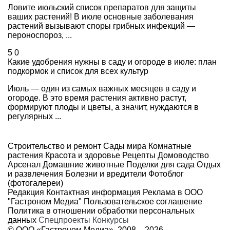
Ловите июльский список препаратов для защиты
ваших растений! В июле основные заболевания
растений вызывают споры грибных инфекций —
пероноспороз, ...
5
0
Какие удобрения нужны в саду и огороде в июле: план
подкормок и список для всех культур
Июль — один из самых важных месяцев в саду и
огороде. В это время растения активно растут,
формируют плоды и цветы, а значит, нуждаются в
регулярных ...
Строительство и ремонт
Сады мира
Комнатные
растения
Красота и здоровье
Рецепты
Домоводство
Арсенал
Домашние животные
Поделки для сада
Отдых
и развлечения
Болезни и вредители
Фотоблог
(фотогалереи)
Редакция
Контактная информация
Реклама в ООО
"Гастроном Медиа"
Пользовательское соглашение
Политика в отношении обработки персональных
данных
Спецпроекты
Конкурсы
© ООО «Гастроном Медиа», 2008 –
2026.