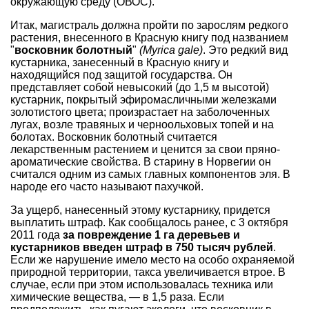
окружающую среду (ОВОС).
Итак, магистраль должна пройти по зарослям редкого
растения, внесенного в Красную книгу под названием
"
восковник болотный
"
(Myrica gale)
. Это редкий вид
кустарника, занесенный в Красную книгу и
находящийся под защитой государства. Он
представляет собой невысокий (до 1,5 м высотой)
кустарник, покрытый эфиромасличными железками
золотистого цвета; произрастает на заболоченных
лугах, возле травяных и черноольховых топей и на
болотах. Восковник болотный считается
лекарственным растением и ценится за свои пряно-
ароматические свойства. В старину в Норвегии он
считался одним из самых главных компонентов эля. В
народе его часто называют пахучкой.
За ущерб, нанесенный этому кустарнику, придется
выплатить штраф. Как сообщалось ранее, с 3 октября
2011 года
за повреждение 1 га деревьев и
кустарников введен штраф в 750 тысяч рублей
.
Если же нарушение имело место на особо охраняемой
природной территории, такса увеличивается втрое. В
случае, если при этом использовалась техника или
химические вещества, — в 1,5 раза. Если