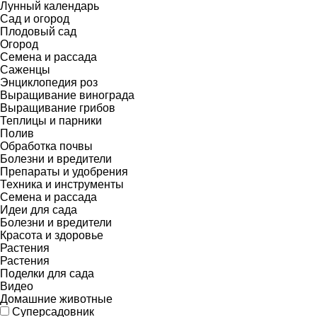
Лунный календарь
Сад и огород
Плодовый сад
Огород
Семена и рассада
Саженцы
Энциклопедия роз
Выращивание винограда
Выращивание грибов
Теплицы и парники
Полив
Обработка почвы
Болезни и вредители
Препараты и удобрения
Техника и инструменты
Семена и рассада
Идеи для сада
Болезни и вредители
Красота и здоровье
Растения
Растения
Поделки для сада
Видео
Домашние животные
Суперсадовник