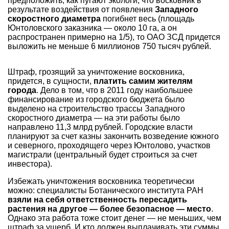
предположить, как пугают экологи, что восковник в
результате воздействия от появления
Западного
скоростного диаметра
погибнет весь (площадь
Юнтоловского заказника — около 10 га, а он
распространен примерно на 1/5), то ОАО ЗСД придется
выложить не меньше 6 миллионов 750 тысяч рублей.
Штраф, грозящий за уничтожение восковника,
придется, в сущности,
платить самим жителям
города
. Дело в том, что в 2011 году наибольшее
финансирование из городского бюджета было
выделено на строительство трассы Западного
скоростного диаметра — на эти работы было
направлено 11,3 млрд рублей. Городские власти
планируют за счет казны закончить возведение южного
и северного, проходящего через Юнтолово, участков
магистрали (центральный будет строиться за счет
инвестора).
Избежать уничтожения восковника теоретически
можно: специалисты Ботанического института РАН
взяли на себя ответственность пересадить
растения на другое — более безопасное — место
.
Однако эта работа тоже стоит денег — не меньших, чем
штраф за ущерб. И кто должен выплачивать эти суммы,