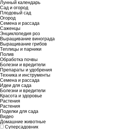
Лунный календарь
Сад и огород
Плодовый сад
Огород
Семена и рассада
Саженцы
Энциклопедия роз
Выращивание винограда
Выращивание грибов
Теплицы и парники
Полив
Обработка почвы
Болезни и вредители
Препараты и удобрения
Техника и инструменты
Семена и рассада
Идеи для сада
Болезни и вредители
Красота и здоровье
Растения
Растения
Поделки для сада
Видео
Домашние животные
Суперсадовник