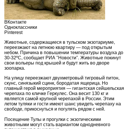
ВКонтакте
Одноклассники
Pinterest
Животные, содержащиеся в тульском экзотариуме,
переезжают на летнюю квартиру — под открытым
небом. Причина в повышении температуры воздуха до
30-32ºС, сообщает
РИА "Новости"
. Животные покинут
свои вольеры под крышей и будут жить во дворе
зоопарка.
На улицу переезжают двухметровый тигровый питон,
скунс, синязыкий сцинк, бородатая ящерица. Но
главный герой мероприятия — гигантская сейшельская
черепаха по кличке Геркулес. Она весит 130 кг и
является самой крупной черепахой в России. Этим
летом туляки и гости имеют шанс увидеть черепаху на
свободе, прикоснуться и погулять рядом с ней.
Посещение Тулы и прогулки с
экзотическими
животными
могут стать вариантом
однодневного