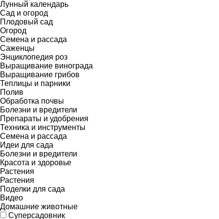
Лунный календарь
Сад и огород
Плодовый сад
Огород
Семена и рассада
Саженцы
Энциклопедия роз
Выращивание винограда
Выращивание грибов
Теплицы и парники
Полив
Обработка почвы
Болезни и вредители
Препараты и удобрения
Техника и инструменты
Семена и рассада
Идеи для сада
Болезни и вредители
Красота и здоровье
Растения
Растения
Поделки для сада
Видео
Домашние животные
Суперсадовник