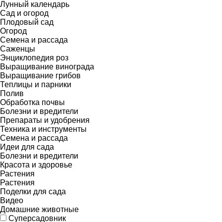
Лунный календарь
Сад и огород
Плодовый сад
Огород
Семена и рассада
Саженцы
Энциклопедия роз
Выращивание винограда
Выращивание грибов
Теплицы и парники
Полив
Обработка почвы
Болезни и вредители
Препараты и удобрения
Техника и инструменты
Семена и рассада
Идеи для сада
Болезни и вредители
Красота и здоровье
Растения
Растения
Поделки для сада
Видео
Домашние животные
Суперсадовник