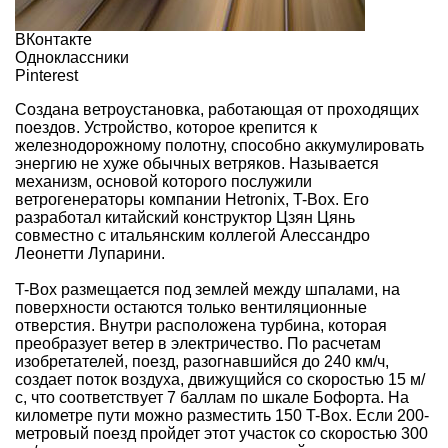
ВКонтакте
Одноклассники
Pinterest
Создана ветроустановка, работающая от проходящих
поездов. Устройство, которое крепится к
железнодорожному полотну, способно аккумулировать
энергию не хуже обычных ветряков. Называется
механизм, основой которого послужили
ветрогенераторы компании Hetronix,
T-Box
.
Его
разработал
китайский конструктор Цзян Цянь
совместно с итальянским коллегой Алессандро
Леонетти Лупарини.
T-Box размещается под землей между шпалами, на
поверхности остаются только вентиляционные
отверстия. Внутри расположена турбина, которая
преобразует ветер в электричество. По расчетам
изобретателей, поезд, разогнавшийся до 240 км/ч,
создает поток воздуха, движущийся со скоростью 15 м/
с, что соответствует 7 баллам по шкале Бофорта. На
километре пути можно разместить 150 T-Box. Если 200-
метровый поезд пройдет этот участок со скоростью 300