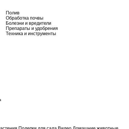
Полив
Обработка почвы
Болезни и вредители
Препараты и удобрения
Техника и инструменты
а
астения
Поделки для сада
Видео
Домашние животные