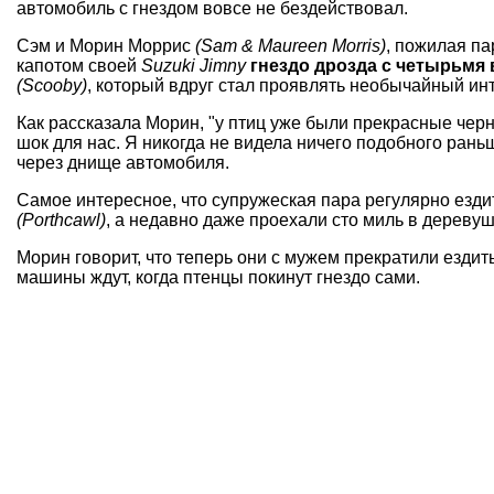
автомобиль с гнездом вовсе не бездействовал.
Сэм и Морин Моррис
(Sam & Maureen Morris)
, пожилая па
капотом своей
Suzuki Jimny
гнездо дрозда с четырьм
(Scooby)
, который вдруг стал проявлять необычайный инт
Как рассказала Морин, "у птиц уже были прекрасные чер
шок для нас. Я никогда не видела ничего подобного рань
через днище автомобиля.
Самое интересное, что супружеская пара регулярно езд
(Porthcawl)
, а недавно даже проехали сто миль в дереву
Морин говорит, что теперь они с мужем прекратили ездит
машины ждут, когда птенцы покинут гнездо сами.