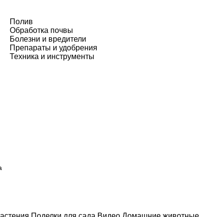
Полив
Обработка почвы
Болезни и вредители
Препараты и удобрения
Техника и инструменты
а
астения
Поделки для сада
Видео
Домашние животные