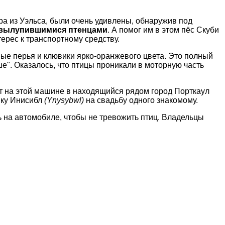
ра из Уэльса, были очень удивлены, обнаружив под
я вылупившимися птенцами
. А помог им в этом пёс Скуби
ерес к транспортному средству.
ные перья и клювики ярко-оранжевого цвета. Это полный
ше". Оказалось, что птицы проникали в моторную часть
ит на этой машине в находящийся рядом город Порткаул
шку Инисибл
(Ynysybwl)
на свадьбу одного знакомому.
ь на автомобиле, чтобы не тревожить птиц. Владельцы