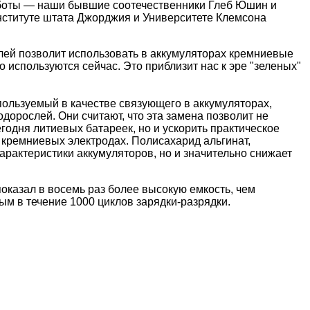
боты — наши бывшие соотечественники Глеб Юшин и
нституте штата Джорджия и Университете Клемсона
лей позволит использовать в аккумуляторах кремниевые
о используются сейчас. Это приблизит нас к эре "зеленых"
пользуемый в качестве связующего в аккумуляторах,
рослей. Они считают, что эта замена позволит не
одня литиевых батареек, но и ускорить практическое
кремниевых электродах. Полисахарид альгинат,
арактеристики аккумуляторов, но и значительно снижает
оказал в восемь раз более высокую емкость, чем
м в течение 1000 циклов зарядки-разрядки.