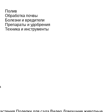
Полив
Обработка почвы
Болезни и вредители
Препараты и удобрения
Техника и инструменты
а
астения
Поделки для сада
Видео
Домашние животные