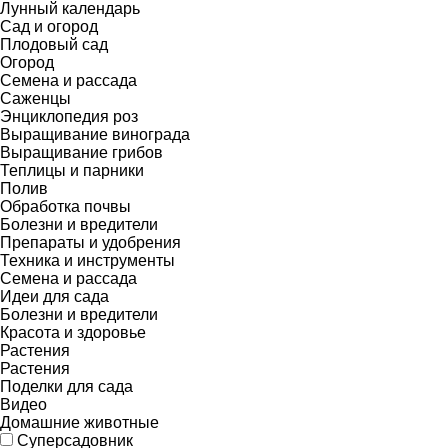
Лунный календарь
Сад и огород
Плодовый сад
Огород
Семена и рассада
Саженцы
Энциклопедия роз
Выращивание винограда
Выращивание грибов
Теплицы и парники
Полив
Обработка почвы
Болезни и вредители
Препараты и удобрения
Техника и инструменты
Семена и рассада
Идеи для сада
Болезни и вредители
Красота и здоровье
Растения
Растения
Поделки для сада
Видео
Домашние животные
Суперсадовник