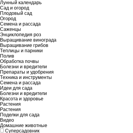
Лунный календарь
Сад и огород
Плодовый сад
Огород
Семена и рассада
Саженцы
Энциклопедия роз
Выращивание винограда
Выращивание грибов
Теплицы и парники
Полив
Обработка почвы
Болезни и вредители
Препараты и удобрения
Техника и инструменты
Семена и рассада
Идеи для сада
Болезни и вредители
Красота и здоровье
Растения
Растения
Поделки для сада
Видео
Домашние животные
Суперсадовник