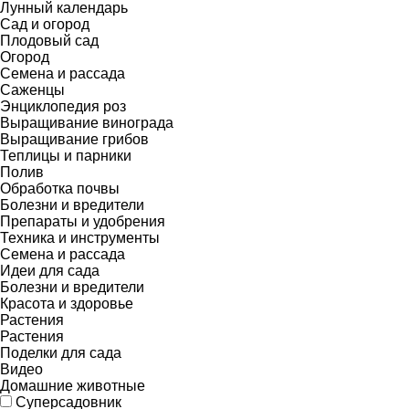
Лунный календарь
Сад и огород
Плодовый сад
Огород
Семена и рассада
Саженцы
Энциклопедия роз
Выращивание винограда
Выращивание грибов
Теплицы и парники
Полив
Обработка почвы
Болезни и вредители
Препараты и удобрения
Техника и инструменты
Семена и рассада
Идеи для сада
Болезни и вредители
Красота и здоровье
Растения
Растения
Поделки для сада
Видео
Домашние животные
Суперсадовник