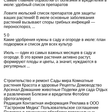
Самые главные обработки от болезней и вредителей в
июле: удобный список препаратов
Ловите июльский список препаратов для защиты
ваших растений! В июле основные заболевания
растений вызывают споры грибных инфекций —
пероноспороз, ...
5
0
Какие удобрения нужны в саду и огороде в июле: план
подкормок и список для всех культур
Июль — один из самых важных месяцев в саду и
огороде. В это время растения активно растут,
формируют плоды и цветы, а значит, нуждаются в
регулярных ...
Строительство и ремонт
Сады мира
Комнатные
растения
Красота и здоровье
Рецепты
Домоводство
Арсенал
Домашние животные
Поделки для сада
Отдых
и развлечения
Болезни и вредители
Фотоблог
(фотогалереи)
Редакция
Контактная информация
Реклама в ООО
"Гастроном Медиа"
Пользовательское соглашение