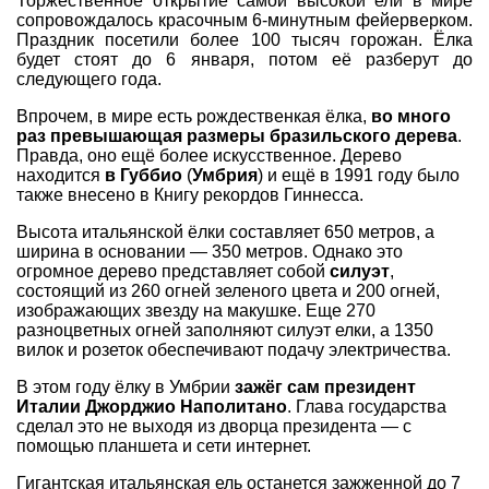
Торжественное открытие самой высокой ели в мире
сопровождалось красочным 6-минутным фейерверком.
Праздник посетили более 100 тысяч горожан. Ёлка
будет стоят до 6 января, потом её разберут до
следующего года.
Впрочем, в мире есть рождественкая ёлка,
во много
раз превышающая размеры бразильского дерева
.
Правда, оно ещё более искусственное. Дерево
находится
в Губбио
(
Умбрия
) и ещё в 1991 году было
также внесено в Книгу рекордов Гиннесса.
Высота итальянской ёлки составляет 650 метров, а
ширина в основании — 350 метров. Однако это
огромное дерево представляет собой
силуэт
,
состоящий из 260 огней зеленого цвета и 200 огней,
изображающих звезду на макушке. Еще 270
разноцветных огней заполняют силуэт елки, а 1350
вилок и розеток обеспечивают подачу электричества.
В этом году ёлку в Умбрии
зажёг сам президент
Италии Джорджио Наполитано
. Глава государства
сделал это не выходя из дворца президента — с
помощью планшета и сети интернет.
Гигантская итальянская ель останется зажженной до 7