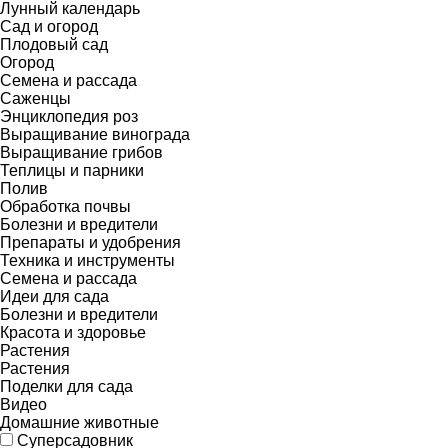
Лунный календарь
Сад и огород
Плодовый сад
Огород
Семена и рассада
Саженцы
Энциклопедия роз
Выращивание винограда
Выращивание грибов
Теплицы и парники
Полив
Обработка почвы
Болезни и вредители
Препараты и удобрения
Техника и инструменты
Семена и рассада
Идеи для сада
Болезни и вредители
Красота и здоровье
Растения
Растения
Поделки для сада
Видео
Домашние животные
Суперсадовник