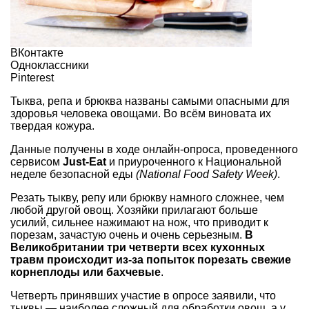
ВКонтакте
Одноклассники
Pinterest
Тыква, репа и брюква названы самыми опасными для
здоровья человека овощами. Во всём виновата их
твердая кожура.
Данные получены в ходе онлайн-опроса, проведенного
сервисом
Just-Eat
и приуроченного к Национальной
неделе безопасной еды
(National Food Safety Week)
.
Резать тыкву, репу или брюкву намного сложнее, чем
любой другой овощ. Хозяйки прилагают больше
усилий, сильнее нажимают на нож, что приводит к
порезам, зачастую очень и очень серьезным.
В
Великобритании три четверти всех кухонных
травм происходит из-за попыток порезать свежие
корнеплоды или бахчевые
.
Четверть принявших участие в опросе заявили, что
тыквы — наиболее сложный для обработки овощ, а у