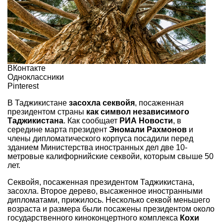
ВКонтакте
Одноклассники
Pinterest
В Таджикистане
засохла секвойя
, посаженная
президентом страны
как символ независимого
Таджикистана
. Как сообщает
РИА Новости
, в
середине марта президент
Эномали Рахмонов
и
члены дипломатического корпуса посадили перед
зданием Министерства иностранных дел две 10-
метровые калифорнийские секвойи, которым свыше 50
лет.
Секвойя, посаженная президентом Таджикистана,
засохла. Второе дерево, высаженное иностранными
дипломатами, прижилось. Несколько секвой меньшего
возраста и размера были посажены президентом около
государственного киноконцертного комплекса
Кохи