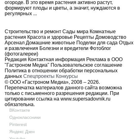
огороде. В это время растения активно растут,
формируют плоды и цветы, а значит, нуждаются в
регулярных ...
Строительство и ремонт
Сады мира
Комнатные
растения
Красота и здоровье
Рецепты
Домоводство
Арсенал
Домашние животные
Поделки для сада
Отдых
и развлечения
Болезни и вредители
Фотоблог
(фотогалереи)
Редакция
Контактная информация
Реклама в ООО
"Гастроном Медиа"
Пользовательское соглашение
Политика в отношении обработки персональных
данных
Спецпроекты
Конкурсы
© ООО «Гастроном Медиа», 2008 –
2026.
Перепечатка материалов данного сайта возможна
только с письменного разрешения редакции. При
цитировании ссылка на
www.supersadovnik.ru
обязательна.
ВКонтакте
Одноклассники
Pinterest
Яндекс Дзен
Youtube