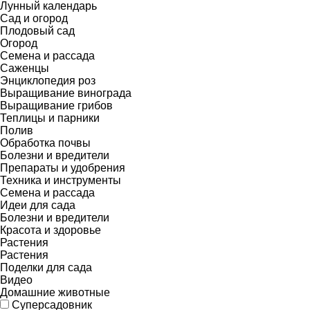
Лунный календарь
Сад и огород
Плодовый сад
Огород
Семена и рассада
Саженцы
Энциклопедия роз
Выращивание винограда
Выращивание грибов
Теплицы и парники
Полив
Обработка почвы
Болезни и вредители
Препараты и удобрения
Техника и инструменты
Семена и рассада
Идеи для сада
Болезни и вредители
Красота и здоровье
Растения
Растения
Поделки для сада
Видео
Домашние животные
Суперсадовник