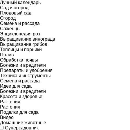
Лунный календарь
Сад и огород
Плодовый сад
Огород
Семена и рассада
Саженцы
Энциклопедия роз
Выращивание винограда
Выращивание грибов
Теплицы и парники
Полив
Обработка почвы
Болезни и вредители
Препараты и удобрения
Техника и инструменты
Семена и рассада
Идеи для сада
Болезни и вредители
Красота и здоровье
Растения
Растения
Поделки для сада
Видео
Домашние животные
Суперсадовник