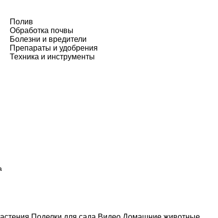
Полив
Обработка почвы
Болезни и вредители
Препараты и удобрения
Техника и инструменты
а
астения
Поделки для сада
Видео
Домашние животные