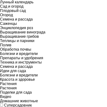
Лунный календарь
Сад и огород
Плодовый сад
Огород
Семена и рассада
Саженцы
Энциклопедия роз
Выращивание винограда
Выращивание грибов
Теплицы и парники
Полив
Обработка почвы
Болезни и вредители
Препараты и удобрения
Техника и инструменты
Семена и рассада
Идеи для сада
Болезни и вредители
Красота и здоровье
Растения
Растения
Поделки для сада
Видео
Домашние животные
Суперсадовник