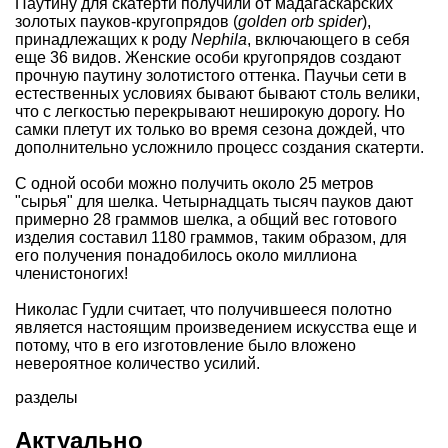
Паутину для скатерти получили от мадагаскарских
золотых пауков-кругопрядов (
golden orb spider
),
принадлежащих к роду
Nephila
, включающего в себя
еще 36 видов. Женские особи кругопрядов создают
прочную паутину золотистого оттенка. Паучьи сети в
естественных условиях бывают бывают столь велики,
что с легкостью перекрывают неширокую дорогу. Но
самки плетут их только во время сезона дождей, что
дополнительно усложнило процесс создания скатерти.
С одной особи можно получить около 25 метров
"сырья" для шелка. Четырнадцать тысяч пауков дают
примерно 28 граммов шелка, а общий вес готового
изделия составил 1180 граммов, таким образом, для
его получения понадобилось около миллиона
членистоногих!
Николас Гудли
считает
, что получившееся полотно
является настоящим произведением искусства еще и
потому, что в его изготовление было вложено
невероятное количество усилий.
разделы
Актуально