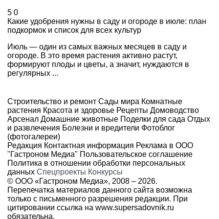
5
0
Какие удобрения нужны в саду и огороде в июле: план
подкормок и список для всех культур
Июль — один из самых важных месяцев в саду и
огороде. В это время растения активно растут,
формируют плоды и цветы, а значит, нуждаются в
регулярных ...
Строительство и ремонт
Сады мира
Комнатные
растения
Красота и здоровье
Рецепты
Домоводство
Арсенал
Домашние животные
Поделки для сада
Отдых
и развлечения
Болезни и вредители
Фотоблог
(фотогалереи)
Редакция
Контактная информация
Реклама в ООО
"Гастроном Медиа"
Пользовательское соглашение
Политика в отношении обработки персональных
данных
Спецпроекты
Конкурсы
© ООО «Гастроном Медиа», 2008 –
2026.
Перепечатка материалов данного сайта возможна
только с письменного разрешения редакции. При
цитировании ссылка на
www.supersadovnik.ru
обязательна.