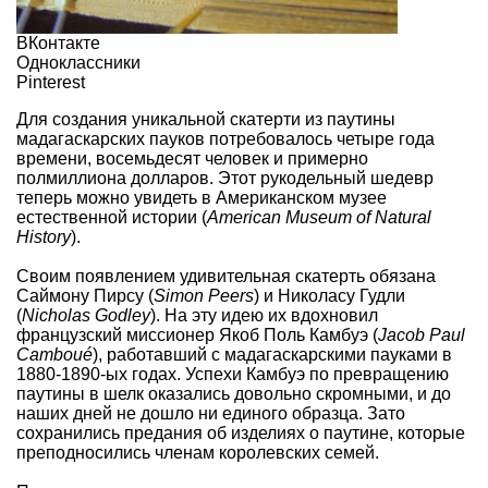
ВКонтакте
Одноклассники
Pinterest
Для создания уникальной скатерти из паутины
мадагаскарских пауков потребовалось четыре года
времени, восемьдесят человек и примерно
полмиллиона долларов. Этот рукодельный шедевр
теперь можно увидеть в Американском музее
естественной истории (
American Museum of Natural
History
).
Своим появлением удивительная скатерть обязана
Саймону Пирсу (
Simon Peers
) и Николасу Гудли
(
Nicholas Godley
). На эту идею их вдохновил
французский миссионер Якоб Поль Камбуэ (
Jacob Paul
Camboué
), работавший с мадагаскарскими пауками в
1880-1890-ых годах. Успехи Камбуэ по превращению
паутины в шелк оказались довольно скромными, и до
наших дней не дошло ни единого образца. Зато
сохранились предания об изделиях о паутине, которые
преподносились членам королевских семей.