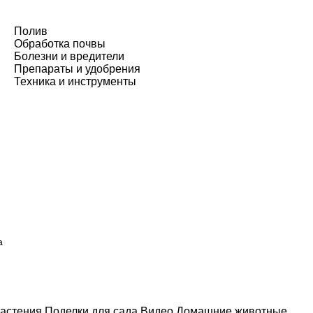
Полив
Обработка почвы
Болезни и вредители
Препараты и удобрения
Техника и инструменты
а
астения
Поделки для сада
Видео
Домашние животные