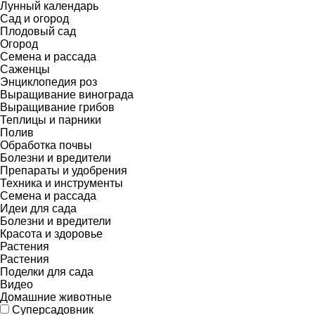
Лунный календарь
Сад и огород
Плодовый сад
Огород
Семена и рассада
Саженцы
Энциклопедия роз
Выращивание винограда
Выращивание грибов
Теплицы и парники
Полив
Обработка почвы
Болезни и вредители
Препараты и удобрения
Техника и инструменты
Семена и рассада
Идеи для сада
Болезни и вредители
Красота и здоровье
Растения
Растения
Поделки для сада
Видео
Домашние животные
Суперсадовник