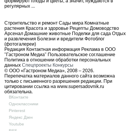
формируют плоды и цветы, а значит, нуждаются в
регулярных ...
Строительство и ремонт
Сады мира
Комнатные
растения
Красота и здоровье
Рецепты
Домоводство
Арсенал
Домашние животные
Поделки для сада
Отдых
и развлечения
Болезни и вредители
Фотоблог
(фотогалереи)
Редакция
Контактная информация
Реклама в ООО
"Гастроном Медиа"
Пользовательское соглашение
Политика в отношении обработки персональных
данных
Спецпроекты
Конкурсы
© ООО «Гастроном Медиа», 2008 –
2026.
Перепечатка материалов данного сайта возможна
только с письменного разрешения редакции. При
цитировании ссылка на
www.supersadovnik.ru
обязательна.
ВКонтакте
Одноклассники
Pinterest
Яндекс Дзен
Youtube
RSS