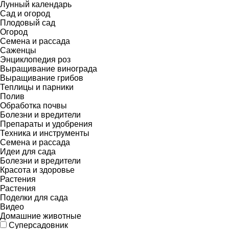
Лунный календарь
Сад и огород
Плодовый сад
Огород
Семена и рассада
Саженцы
Энциклопедия роз
Выращивание винограда
Выращивание грибов
Теплицы и парники
Полив
Обработка почвы
Болезни и вредители
Препараты и удобрения
Техника и инструменты
Семена и рассада
Идеи для сада
Болезни и вредители
Красота и здоровье
Растения
Растения
Поделки для сада
Видео
Домашние животные
Суперсадовник