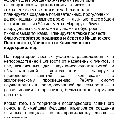
условий для посещения жителями территории
лесопаркового защитного пояса, а также на
сохранение лесных экосистем. В частности,
планируется создание познавательных, прогулочных,
велосипедных, в зимнее время — лыжных трасс общей
протяженностью 54 километра. Маршруты будут
оборудованы скамейками и урнами и обустроены
пикниковыми точками. Планируется также провести
благоустройство родников и берегов Икшинского
,
Пестовского
,
Учинского
и
Клязьминского
водохранилищ
.
На территории лесных участков, расположенных в
непосредственной близости от населенных пунктов, и
предназначенных для научно-исследовательской и
образовательной деятельности, планируется
проведение занятий со школьниками по
экологическому просвещению. Ребята смогут
поучаствовать в природоохранной деятельности — в
развешивании скворечников, бельчатников, кормушек
для птиц.
Кроме того, на территории лесопаркового защитного
пояса в ближайшем будущем планируется создание
опытных площадок по воспроизводству лесов —
питомников.