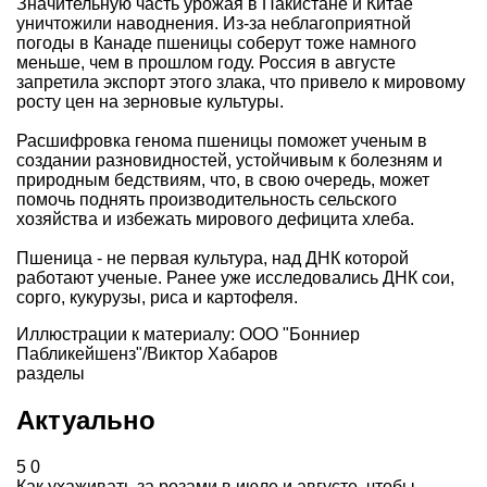
Значительную часть урожая в Пакистане и Китае
уничтожили наводнения. Из-за неблагоприятной
погоды в Канаде пшеницы соберут тоже намного
меньше, чем в прошлом году. Россия в августе
запретила экспорт этого злака, что привело к мировому
росту цен на зерновые культуры.
Расшифровка генома пшеницы поможет ученым в
создании разновидностей, устойчивым к болезням и
природным бедствиям, что, в свою очередь, может
помочь поднять производительность сельского
хозяйства и избежать мирового дефицита хлеба.
Пшеница - не первая культура, над ДНК которой
работают ученые. Ранее уже исследовались ДНК сои,
сорго, кукурузы, риса и картофеля.
Иллюстрации к материалу: ООО "Бонниер
Пабликейшенз"/Виктор Хабаров
разделы
Актуально
5
0
Как ухаживать за розами в июле и августе, чтобы