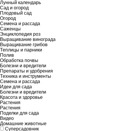
Лунный календарь
Сад и огород
Плодовый сад
Огород
Семена и рассада
Саженцы
Энциклопедия роз
Выращивание винограда
Выращивание грибов
Теплицы и парники
Полив
Обработка почвы
Болезни и вредители
Препараты и удобрения
Техника и инструменты
Семена и рассада
Идеи для сада
Болезни и вредители
Красота и здоровье
Растения
Растения
Поделки для сада
Видео
Домашние животные
Суперсадовник