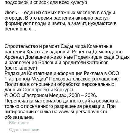
подкормок и список для всех культур
Июль — один из самых важных месяцев в саду и
огороде. В это время растения активно растут,
формируют плоды и цветы, а значит, нуждаются в
регулярных ...
Строительство и ремонт
Сады мира
Комнатные
растения
Красота и здоровье
Рецепты
Домоводство
Арсенал
Домашние животные
Поделки для сада
Отдых
и развлечения
Болезни и вредители
Фотоблог
(фотогалереи)
Редакция
Контактная информация
Реклама в ООО
"Гастроном Медиа"
Пользовательское соглашение
Политика в отношении обработки персональных
данных
Спецпроекты
Конкурсы
© ООО «Гастроном Медиа», 2008 –
2026.
Перепечатка материалов данного сайта возможна
только с письменного разрешения редакции. При
цитировании ссылка на
www.supersadovnik.ru
обязательна.
ВКонтакте
Одноклассники