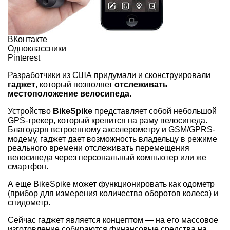
ВКонтакте
Одноклассники
Pinterest
Разработчики из США придумали и сконструировали
гаджет
, который позволяет
отслеживать
местоположение велосипеда
.
Устройство
BikeSpike
представляет собой небольшой
GPS-трекер, который крепится на раму велосипеда.
Благодаря встроенному акселерометру и GSM/GPRS-
модему, гаджет дает возможность владельцу в режиме
реального времени отслеживать перемещения
велосипеда через персональный компьютер или же
смартфон.
А еще BikeSpike может функционировать как одометр
(прибор для измерения количества оборотов колеса) и
спидометр.
Сейчас гаджет является концептом — на его массовое
изготовление собираются финансовые средства на