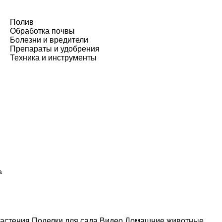
Полив
Обработка почвы
Болезни и вредители
Препараты и удобрения
Техника и инструменты
а
астения
Поделки для сада
Видео
Домашние животные