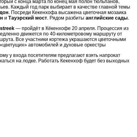
орый с конца марта по конец мая полон тюльпанов,
вьев. Каждый год парк выбирает в качестве главной темы
ндон
. Посреди Кекенхофа высажена цветочная мозаика
ен
и
Тауэрский мост
. Рядом разбиты
английские сады
.
streek
— пройдёт в Кёкенхофе 20 апреля. Процессия из
медленно движется по 40-километровому маршруту от
ршрута. Все участники кортежа украшаются цветочными
 «цветущих» автомобилей и духовые оркестры
ому у входа посетителям предлагают взять напрокат
аться на лодке. Работать Кекенхоф будет без выходных