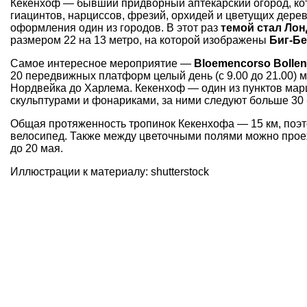
Кекенхоф — бывший придворный аптекарский огород, кот
гиацинтов, нарциссов, фрезий, орхидей и цветущих дере
оформления один из городов. В этот раз
темой стал Ло
размером 22 на 13 метро, на которой изображены
Биг-Б
Самое интересное мероприятие —
Bloemencorso Bollen
20 передвижных платформ целый день (с 9.00 до 21.00) 
Норд­вейка до Харлема. Кекенхоф — один из пунктов ма
скульптурами и фонариками, за ними следуют больше 30
Общая протяженность тропинок Кекенхофа — 15 км, поэт
велосипед. Также между цветочными полями можно проех
до 20 мая.
Иллюстрации к материалу: shutterstock