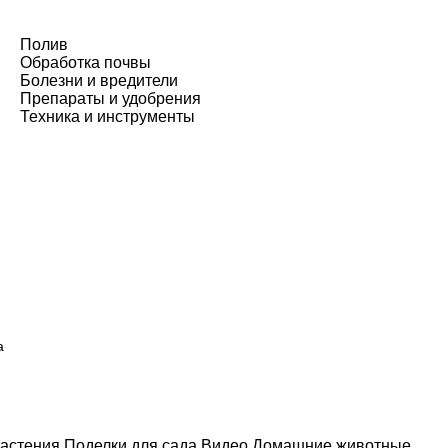
Полив
Обработка почвы
Болезни и вредители
Препараты и удобрения
Техника и инструменты
а
астения
Поделки для сада
Видео
Домашние животные