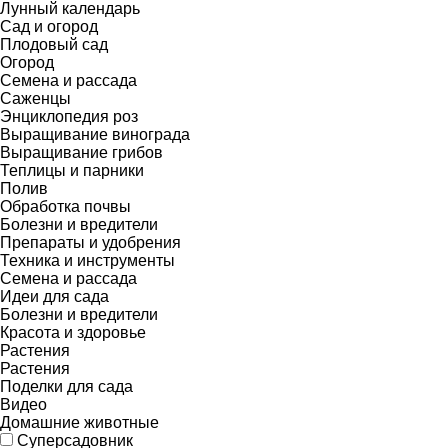
Лунный календарь
Сад и огород
Плодовый сад
Огород
Семена и рассада
Саженцы
Энциклопедия роз
Выращивание винограда
Выращивание грибов
Теплицы и парники
Полив
Обработка почвы
Болезни и вредители
Препараты и удобрения
Техника и инструменты
Семена и рассада
Идеи для сада
Болезни и вредители
Красота и здоровье
Растения
Растения
Поделки для сада
Видео
Домашние животные
Суперсадовник