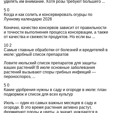
уделять им внимание. Хотя розы требуют большего ...
5
0
Когда и как солить и консервировать огурцы по
Лунному календарю 2026
Конечно, качество консервов зависит от правильности
и точности выполнения процесса консервации, а также
от качества и свежести продуктов. Но если вы ...
10
2
Самые главные обработки от болезней и вредителей в
июле: удобный список препаратов
Ловите июльский список препаратов для защиты
ваших растений! В июле основные заболевания
растений вызывают споры грибных инфекций —
пероноспороз, ...
5
0
Какие удобрения нужны в саду и огороде в июле: план
подкормок и список для всех культур
Июль — один из самых важных месяцев в саду и
огороде. В это время растения активно растут,
формируют плоды и цветы, а значит, нуждаются в