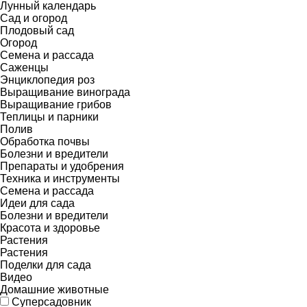
Лунный календарь
Сад и огород
Плодовый сад
Огород
Семена и рассада
Саженцы
Энциклопедия роз
Выращивание винограда
Выращивание грибов
Теплицы и парники
Полив
Обработка почвы
Болезни и вредители
Препараты и удобрения
Техника и инструменты
Семена и рассада
Идеи для сада
Болезни и вредители
Красота и здоровье
Растения
Растения
Поделки для сада
Видео
Домашние животные
Суперсадовник