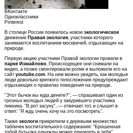
ВКонтакте
Одноклассники
Pinterest
В столице России появилось новое
экологическое
движение
Правая экология
, участники которого
занимаются воспитанием москвичей, отдыхающих на
природе.
Первую акцию участники Правой экологии провели в
парке Измайлово
. Происходящее они снимали на
видео, а позже смонтировали ролик и выложили его на
сайт
youtube.com
. На нем можно увидеть, как молодые
люди довольно крепкого телосложения предупреждают
отдыхающих о правилах поведения на природе.
"Этот бычок вы куда денете?", — спрашивает один из
грозных молодых людей у закурившего участника
пикника. "В рот засуну", — отвечает тот, и слышит в
ответ: "Я жду, очень хочу на это посмотреть".
Также
экологи
прикрепили к деревьям множество
табличек воспитательного содержания: "Брошенная
тобой бутылка однажды может прилететь в тебя",