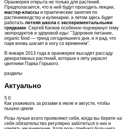
Оранжерея открыта не только для растений.
Предполагается, что в ней будут проходить лекции,
мастер-классы
и практические занятия по
растениеводству и кулинарии, а летом здесь будет
работать
летняя школа с экспериментальными
грядками
. Сергей Капков особенно подчеркнул тему
экопродуктов и здоровой еды: "Здоровое питание,
organic food — тренд сегодняшнего дня, и я рад, что
парк вновь шагает в ногу со временем".
В январе 2013 года в оранжерее высадят рассаду
декоративных растений, которые к лету украсят
цветники Парка Горького.
разделы
Актуально
5
0
Как ухаживать за розами в июле и августе, чтобы
пышно цвели
Розы лучше всего проявляют себя, когда вы берете на
себя обязательство регулярно заботиться о них и
уделять им внимание. Хотя розы требуют большего ...