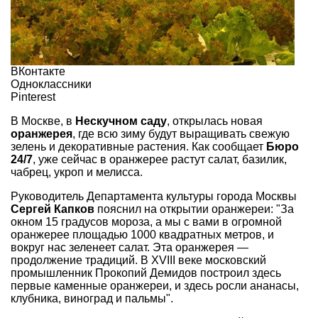
ВКонтакте
Одноклассники
Pinterest
В Москве, в
Нескучном саду
, открылась новая
оранжерея
, где всю зиму будут выращивать свежую
зелень и декоративные растения. Как сообщает
Бюро
24/7
, уже сейчас в оранжерее растут салат, базилик,
чабрец, укроп и мелисса.
Руководитель Департамента культуры города Москвы
Сергей Капков
пояснил на открытии оранжереи: "За
окном 15 градусов мороза, а мы с вами в огромной
оранжерее площадью 1000 квадратных метров, и
вокруг нас зеленеет салат. Эта оранжерея —
продолжение традиций. В XVIII веке московский
промышленник Прокопий Демидов построил здесь
первые каменные оранжереи, и здесь росли ананасы,
клубника, виноград и пальмы".