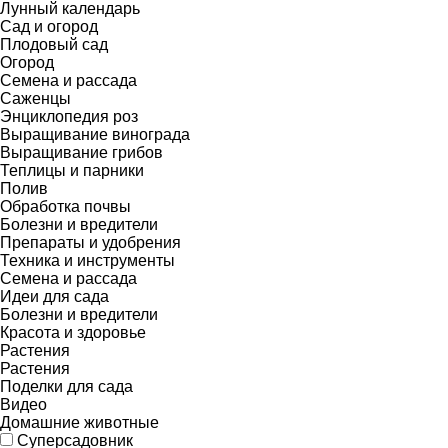
Лунный календарь
Сад и огород
Плодовый сад
Огород
Семена и рассада
Саженцы
Энциклопедия роз
Выращивание винограда
Выращивание грибов
Теплицы и парники
Полив
Обработка почвы
Болезни и вредители
Препараты и удобрения
Техника и инструменты
Семена и рассада
Идеи для сада
Болезни и вредители
Красота и здоровье
Растения
Растения
Поделки для сада
Видео
Домашние животные
Суперсадовник