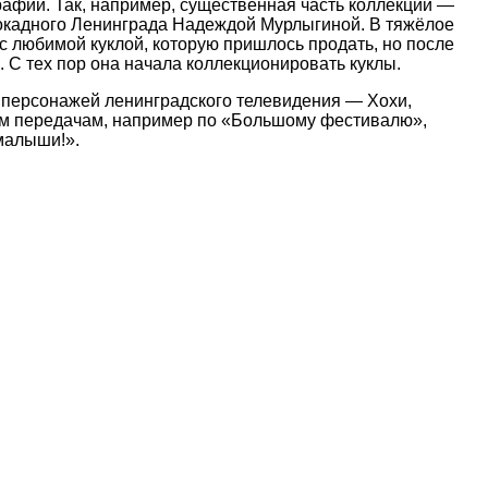
графии. Так, например, существенная часть коллекции —
локадного Ленинграда Надеждой Мурлыгиной. В тяжёлое
с любимой куклой, которую пришлось продать, но после
. С тех пор она начала коллекционировать куклы.
 персонажей ленинградского телевидения — Хохи,
ким передачам, например по «Большому фестивалю»,
малыши!».