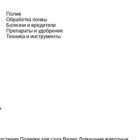
Полив
Обработка почвы
Болезни и вредители
Препараты и удобрения
Техника и инструменты
а
астения
Поделки для сада
Видео
Домашние животные