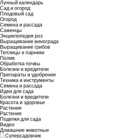
Лунный календарь
Сад и огород
Плодовый сад
Огород
Семена и рассада
Саженцы
Энциклопедия роз
Выращивание винограда
Выращивание грибов
Теплицы и парники
Полив
Обработка почвы
Болезни и вредители
Препараты и удобрения
Техника и инструменты
Семена и рассада
Идеи для сада
Болезни и вредители
Красота и здоровье
Растения
Растения
Поделки для сада
Видео
Домашние животные
Суперсадовник