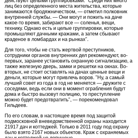
действуют целыми группировками. "Среди них много
лиц без определенного места жительства, которые
занимаются бродяжничеством, — отметил полковник
внутренней службы. — Они могут и пожить на даче
какое-то время, забирают все — соленья, вещи,
технику. Однако есть и целые группировки, которые
промышляют дачными кражами, а затем сбывают
краденое в ломбардах и на рынках".
Для того, чтобы не стать жертвой преступников,
сотрудники органов внутренних дел рекомендуют, во-
первых, заранее установить охранную сигнализацию, а
также железную дверь, замки и решетки на окнах. Во-
вторых, не стоит оставлять на дачах ценные вещи и
деньги, которые могут привлечь воров. "Ну, а самый
лучший совет из года в год не меняется — дружите с
соседями, ведь если они в момент ограбления будут
дома и быстро вызовут полицию, то преступление
можно будет предотвратить", — порекомендовал
Гильдеев.
По его словам, в настоящее время под защитой
подмосковной вневедомственной охраны находится
21917 дач и коттеджей. Только в 2011 году под охрану
было взято 2167 новых объектов. Краж с охраняемых
дач и коттеджей не допущено.