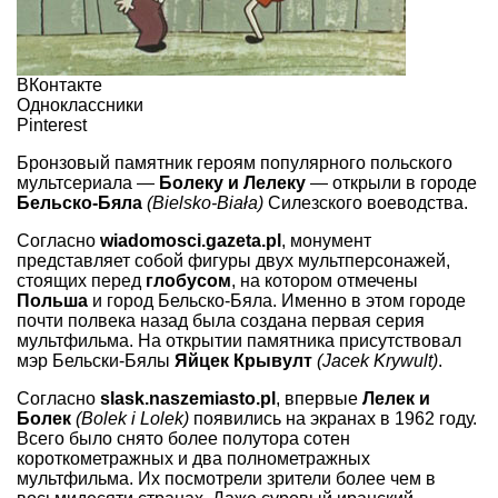
ВКонтакте
Одноклассники
Pinterest
Бронзовый памятник героям популярного польского
мультсериала —
Болеку и Лелеку
— открыли в городе
Бельско-Бяла
(Bielsko-Biała)
Силезского воеводства.
Согласно
wiadomosci.gazeta.pl
, монумент
представляет собой фигуры двух мультперсонажей,
стоящих перед
глобусом
, на котором отмечены
Польша
и город Бельско-Бяла. Именно в этом городе
почти полвека назад была создана первая серия
мультфильма. На открытии памятника присутствовал
мэр Бельски-Бялы
Яйцек Крывулт
(Jacek Krywult)
.
Согласно
slask.naszemiasto.pl
, впервые
Лелек и
Болек
(Bolek i Lolek)
появились на экранах в 1962 году.
Всего было снято более полутора сотен
короткометражных и два полнометражных
мультфильма. Их посмотрели зрители более чем в