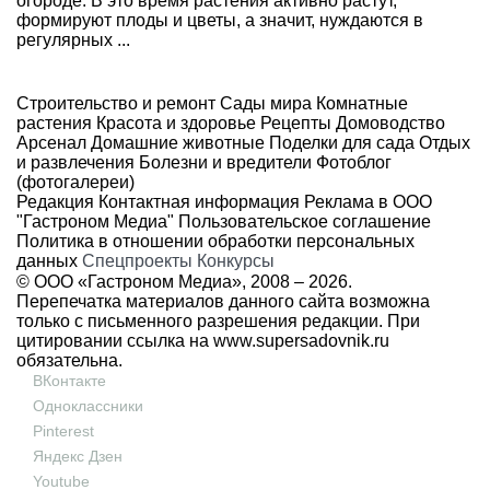
огороде. В это время растения активно растут,
формируют плоды и цветы, а значит, нуждаются в
регулярных ...
Строительство и ремонт
Сады мира
Комнатные
растения
Красота и здоровье
Рецепты
Домоводство
Арсенал
Домашние животные
Поделки для сада
Отдых
и развлечения
Болезни и вредители
Фотоблог
(фотогалереи)
Редакция
Контактная информация
Реклама в ООО
"Гастроном Медиа"
Пользовательское соглашение
Политика в отношении обработки персональных
данных
Спецпроекты
Конкурсы
© ООО «Гастроном Медиа», 2008 –
2026.
Перепечатка материалов данного сайта возможна
только с письменного разрешения редакции. При
цитировании ссылка на
www.supersadovnik.ru
обязательна.
ВКонтакте
Одноклассники
Pinterest
Яндекс Дзен
Youtube