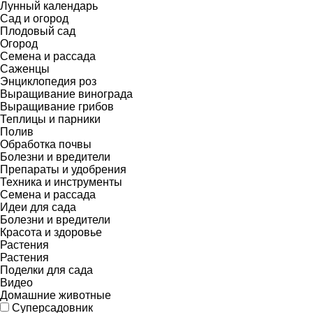
Лунный календарь
Сад и огород
Плодовый сад
Огород
Семена и рассада
Саженцы
Энциклопедия роз
Выращивание винограда
Выращивание грибов
Теплицы и парники
Полив
Обработка почвы
Болезни и вредители
Препараты и удобрения
Техника и инструменты
Семена и рассада
Идеи для сада
Болезни и вредители
Красота и здоровье
Растения
Растения
Поделки для сада
Видео
Домашние животные
Суперсадовник