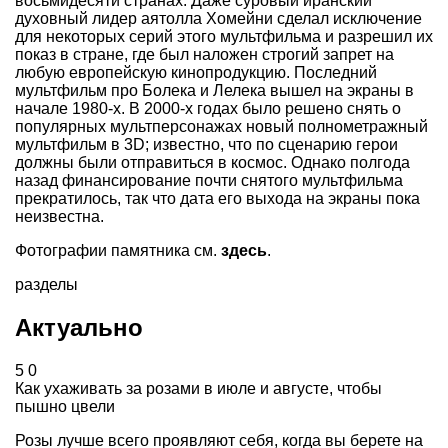
восьмидесяти странах. Даже суровый иранский
духовный лидер аятолла Хомейни сделал исключение
для некоторых серий этого мультфильма и разрешил их
показ в стране, где был наложен строгий запрет на
любую европейскую кинопродукцию. Последний
мультфильм про Болека и Лелека вышел на экраны в
начале 1980-х. В 2000-х годах было решено снять о
популярных мультперсонажах новый полнометражный
мультфильм в 3D; известно, что по сценарию герои
должны были отправиться в космос. Однако полгода
назад финансирование почти снятого мультфильма
прекратилось, так что дата его выхода на экраны пока
неизвестна.
Фотографии памятника см.
здесь
.
разделы
Актуально
5
0
Как ухаживать за розами в июле и августе, чтобы
пышно цвели
Розы лучше всего проявляют себя, когда вы берете на