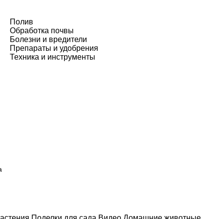
Полив
Обработка почвы
Болезни и вредители
Препараты и удобрения
Техника и инструменты
а
астения
Поделки для сада
Видео
Домашние животные