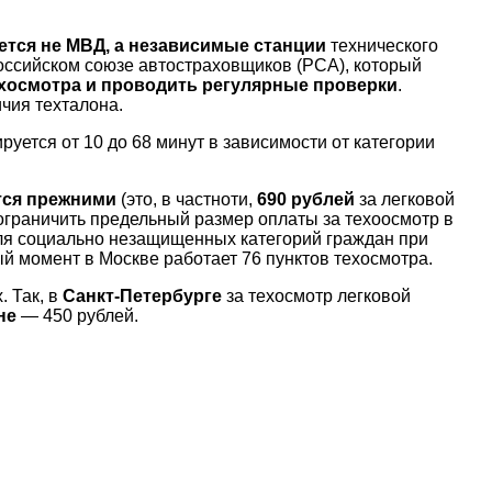
тся не МВД, а независимые станции
технического
оссийском союзе автостраховщиков (РСА), который
хосмотра и проводить регулярные проверки
.
чия техталона.
уется от 10 до 68 минут в зависимости от категории
утся прежними
(это, в частноти,
690 рублей
за легковой
ограничить предельный размер оплаты за техоосмотр в
для социально незащищенных категорий граждан при
й момент в Москве работает 76 пунктов техосмотра.
 Так, в
Санкт-Петербурге
за техосмотр легковой
не
— 450 рублей.