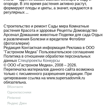
огороде. В это время растения активно растут,
формируют плоды и цветы, а значит, нуждаются в
регулярных ...
Строительство и ремонт
Сады мира
Комнатные
растения
Красота и здоровье
Рецепты
Домоводство
Арсенал
Домашние животные
Поделки для сада
Отдых
и развлечения
Болезни и вредители
Фотоблог
(фотогалереи)
Редакция
Контактная информация
Реклама в ООО
"Гастроном Медиа"
Пользовательское соглашение
Политика в отношении обработки персональных
данных
Спецпроекты
Конкурсы
© ООО «Гастроном Медиа», 2008 –
2026.
Перепечатка материалов данного сайта возможна
только с письменного разрешения редакции. При
цитировании ссылка на
www.supersadovnik.ru
обязательна.
ВКонтакте
Одноклассники
Pinterest
Яндекс Дзен