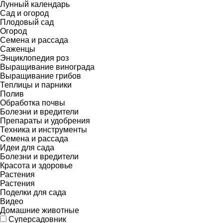
Лунный календарь
Сад и огород
Плодовый сад
Огород
Семена и рассада
Саженцы
Энциклопедия роз
Выращивание винограда
Выращивание грибов
Теплицы и парники
Полив
Обработка почвы
Болезни и вредители
Препараты и удобрения
Техника и инструменты
Семена и рассада
Идеи для сада
Болезни и вредители
Красота и здоровье
Растения
Растения
Поделки для сада
Видео
Домашние животные
Суперсадовник