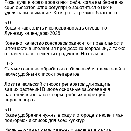
Розы лучше всего проявляют себя, когда вы берете на
себя обязательство регулярно заботиться о них и
уделять им внимание. Хотя розы требуют большего ...
5
0
Когда и как солить и консервировать огурцы по
Лунному календарю 2026
Конечно, качество консервов зависит от правильности
и точности выполнения процесса консервации, а также
от качества и свежести продуктов. Но если вы ...
10
2
Самые главные обработки от болезней и вредителей в
июле: удобный список препаратов
Ловите июльский список препаратов для защиты
ваших растений! В июле основные заболевания
растений вызывают споры грибных инфекций —
пероноспороз, ...
5
0
Какие удобрения нужны в саду и огороде в июле: план
подкормок и список для всех культур
Июль — один из самых важных месяцев в саду и