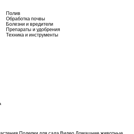
Полив
Обработка почвы
Болезни и вредители
Препараты и удобрения
Техника и инструменты
а
астения
Поделки для сада
Видео
Домашние животные