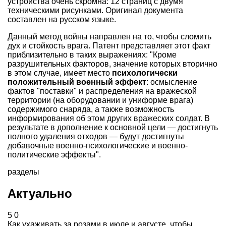
устройства очень скромна: 12 страниц с двумя
техническими рисунками. Оригинал документа
составлен на русском языке.
Данный метод войны направлен на то, чтобы сломить
дух и стойкость врага. Патент представляет этот факт
приблизительно в таких выражениях: "Кроме
разрушительных факторов, значение которых вторично
в этом случае, имеет место
психологически
положительный военный эффект
: осмысление
фактов "поставки" и распределения на вражеской
территории (на оборудовании и униформе врага)
содержимого снаряда, а также возможность
информирования об этом других вражеских солдат. В
результате в дополнение к основной цели — достигнуть
полного удаления отходов — будут достигнуты
добавочные военно-психологические и военно-
политические эффекты".
разделы
Актуально
5
0
Как ухаживать за розами в июле и августе, чтобы