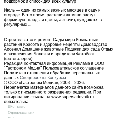
подкормок и список для всех культур
Июль — один из самых важных месяцев в саду и
огороде. В это время растения активно растут,
формируют плоды и цветы, а значит, нуждаются в
регулярных ...
Строительство и ремонт
Сады мира
Комнатные
растения
Красота и здоровье
Рецепты
Домоводство
Арсенал
Домашние животные
Поделки для сада
Отдых
и развлечения
Болезни и вредители
Фотоблог
(фотогалереи)
Редакция
Контактная информация
Реклама в ООО
"Гастроном Медиа"
Пользовательское соглашение
Политика в отношении обработки персональных
данных
Спецпроекты
Конкурсы
© ООО «Гастроном Медиа», 2008 –
2026.
Перепечатка материалов данного сайта возможна
только с письменного разрешения редакции. При
цитировании ссылка на
www.supersadovnik.ru
обязательна.
ВКонтакте
Одноклассники