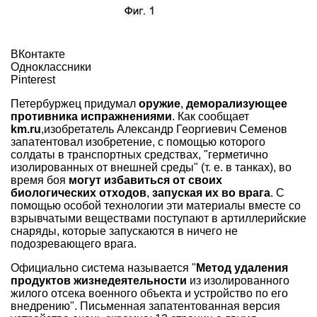
ВКонтакте
Одноклассники
Pinterest
Петербуржец придумал
оружие
,
деморализующее
противника испражнениями
. Как сообщает
km.ru
,изобретатель Александр Георгиевич Семенов
запатентовал изобретение, с помощью которого
солдаты в транспортных средствах, "герметично
изолированных от внешней среды" (т. е. в танках), во
время боя
могут избавиться от своих
биологических отходов
,
запуская их во врага
. С
помощью особой технологии эти материалы вместе со
взрывчатыми веществами поступают в артиллерийские
снаряды, которые запускаются в ничего не
подозревающего врага.
Официально система называется "
Метод удаления
продуктов жизнедеятельности
из изолированного
жилого отсека военного объекта и устройство по его
внедрению". Письменная запатентованная версия