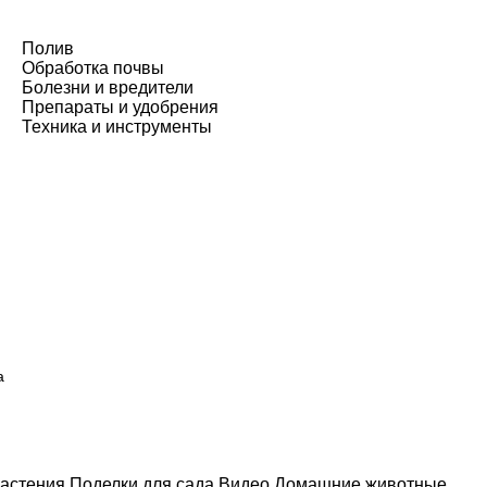
Полив
Обработка почвы
Болезни и вредители
Препараты и удобрения
Техника и инструменты
а
астения
Поделки для сада
Видео
Домашние животные