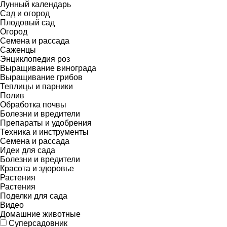
Лунный календарь
Сад и огород
Плодовый сад
Огород
Семена и рассада
Саженцы
Энциклопедия роз
Выращивание винограда
Выращивание грибов
Теплицы и парники
Полив
Обработка почвы
Болезни и вредители
Препараты и удобрения
Техника и инструменты
Семена и рассада
Идеи для сада
Болезни и вредители
Красота и здоровье
Растения
Растения
Поделки для сада
Видео
Домашние животные
Суперсадовник