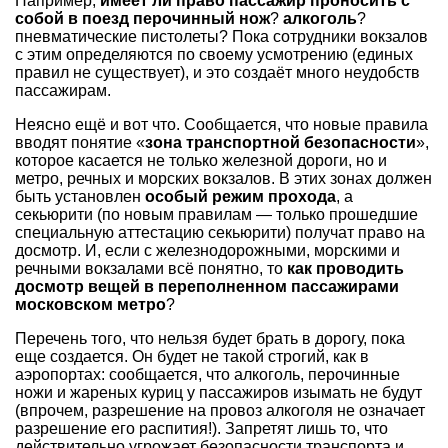
Например,
имеет ли право пассажир проносить с
собой в поезд перочинный нож
?
алкоголь
?
пневматические пистолеты? Пока сотрудники вокзалов
с этим определяются по своему усмотрению (единых
правил не существует), и это создаёт много неудобств
пассажирам.
Неясно ещё и вот что. Сообщается, что новые правила
вводят понятие «
зона транспортной безопасности
»,
которое касается не только железной дороги, но и
метро, речных и морских вокзалов. В этих зонах должен
быть установлен
особый режим прохода
, а
секьюрити (по новым правилам — только прошедшие
специальную аттестацию секьюрити) получат право на
досмотр. И, если с железнодорожными, морскими и
речными вокзалами всё понятно, то
как проводить
досмотр вещей в переполненном пассажирами
московском метро
?
Перечень того, что нельзя будет брать в дорогу, пока
еще создается. Он будет не такой строгий, как в
аэропортах: сообщается, что алкоголь, перочинные
ножи и жареных куриц у пассажиров изымать не будут
(впрочем, разрешение на провоз алкоголя не означает
разрешение его распития!). Запретят лишь то, что
действительно угрожает безопасности транспорта и