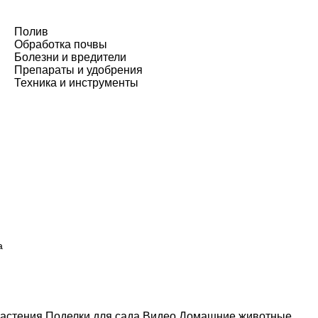
Полив
Обработка почвы
Болезни и вредители
Препараты и удобрения
Техника и инструменты
а
астения
Поделки для сада
Видео
Домашние животные