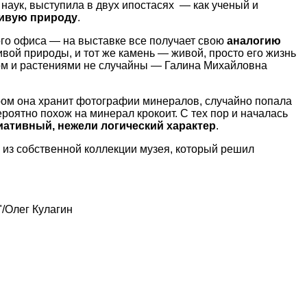
 наук, выступила в двух ипостасях — как ученый и
живую природу
.
ого офиса — на выставке все получает свою
аналогию
ивой природы, и тот же камень — живой, просто его жизнь
м и растениями не случайны — Галина Михайловна
ором она хранит фотографии минералов, случайно попала
роятно похож на минерал крокоит. С тех пор и началась
иативный, нежели логический характер
.
из собственной коллекции музея, который решил
/Олег Кулагин